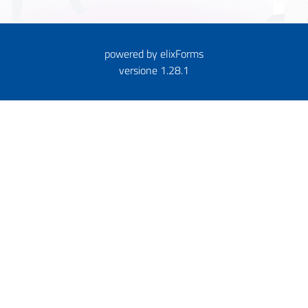
powered by
elixForms
versione 1.28.1